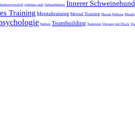
Innerer Schweinehund
dankenprotokoll
geheime ziele
Gehmeditation
es Training
Mentaltraining
Mental Training
Mental Wellness
Mindfu
psychologie
Teambuilding
Stärken
Teamgeist
Umgang mit Druck
Ve