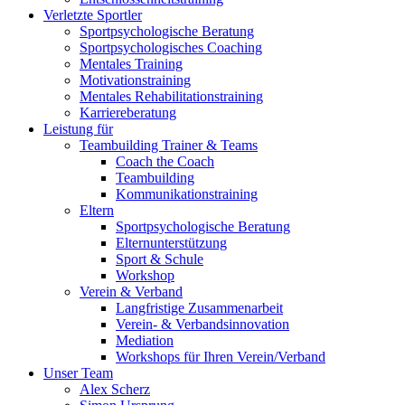
Verletzte Sportler
Sportpsychologische Beratung
Sportpsychologisches Coaching
Mentales Training
Motivationstraining
Mentales Rehabilitationstraining
Karriereberatung
Leistung für
Teambuilding Trainer & Teams
Coach the Coach
Teambuilding
Kommunikationstraining
Eltern
Sportpsychologische Beratung
Elternunterstützung
Sport & Schule
Workshop
Verein & Verband
Langfristige Zusammenarbeit
Verein- & Verbandsinnovation
Mediation
Workshops für Ihren Verein/Verband
Unser Team
Alex Scherz