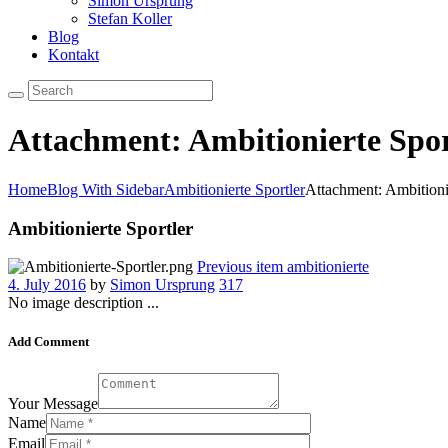
Simon Ursprung
Stefan Koller
Blog
Kontakt
Attachment: Ambitionierte Spor
Home
Blog With Sidebar
Ambitionierte Sportler
Attachment: Ambitionie
Ambitionierte Sportler
Previous item
ambitionierte
4. July 2016
by
Simon Ursprung
317
No image description ...
Add Comment
Your Message
Name
Email