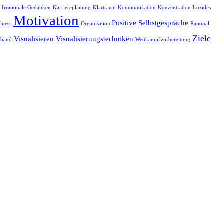
Irrationale Gedanken
Karriereplanung
Klartraum
Kommunikation
Konzentration
Luzides
Motivation
Positive Selbstgespräche
lness
Organisation
Rational
Ziele
Visualisieren
Visualisierungstechniken
rband
Wettkampfvorbereitung