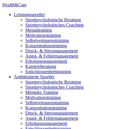
Health&Care
Leistungssportler
Sportpsychologische Beratung
Sportpsychologisches Coaching
Mentaltraining
Motivationstraining
Selbstvertrauenstraining
Konzentrationstraining
Druck- & Stressmanagement
Angst- & Fehlermanagement
Erholungsmanagement
Karriereberatung
Entschlossenheitstraining
Ambitionierte Sportler
Sportpsychologische Beratung
Sportpsychologisches Coaching
Mentales Training
Motivationstraining
Selbstvertrauenstraining
Konzentrationstraining
Druck- & Stressmanagement
Angst- & Fehlermanagement
Erholungsmanagement
Entschlossenheitstraining