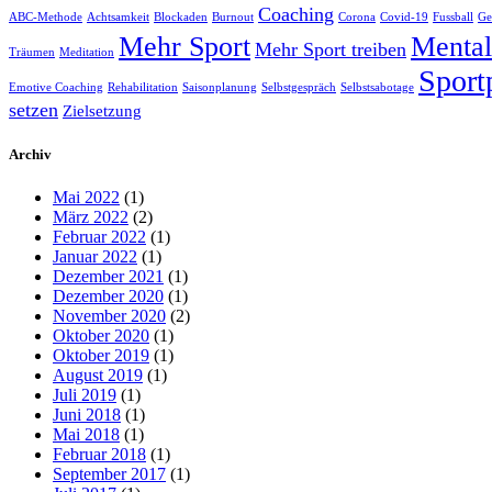
Coaching
ABC-Methode
Achtsamkeit
Blockaden
Burnout
Corona
Covid-19
Fussball
Ge
Mehr Sport
Mental
Mehr Sport treiben
Träumen
Meditation
Sport
Emotive Coaching
Rehabilitation
Saisonplanung
Selbstgespräch
Selbstsabotage
setzen
Zielsetzung
Archiv
Mai 2022
(1)
März 2022
(2)
Februar 2022
(1)
Januar 2022
(1)
Dezember 2021
(1)
Dezember 2020
(1)
November 2020
(2)
Oktober 2020
(1)
Oktober 2019
(1)
August 2019
(1)
Juli 2019
(1)
Juni 2018
(1)
Mai 2018
(1)
Februar 2018
(1)
September 2017
(1)