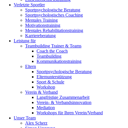
Verletzte Sportler
Sportpsychologische Beratung
Sportpsychologisches Coaching
Mentales Training
Motivationstraining
Mentales Rehabilitationstraining
Karriereberatung
Leistung für
Teambuilding Trainer & Teams
Coach the Coach
Teambuilding
Kommunikationstraining
Eltern
Sportpsychologische Beratung
Elternunterstützung
Sport & Schule
Workshop
Verein & Verband
Langfristige Zusammenarbeit
Verein- & Verbandsinnovation
Mediation
Workshops für Ihren Verein/Verband
Unser Team
Alex Scherz