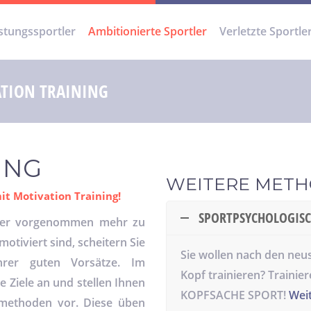
stungssportler
Ambitionierte Sportler
Verletzte Sportle
ATION TRAINING
ING
WEITERE MET
t Motivation Training!
SPORTPSYCHOLOGIS
 oder vorgenommen mehr zu
otiviert sind, scheitern Sie
Sie wollen nach den neu
er guten Vorsätze. Im
Kopf trainieren? Traini
 Ziele an und stellen Ihnen
KOPFSACHE SPORT!
Wei
smethoden vor. Diese üben