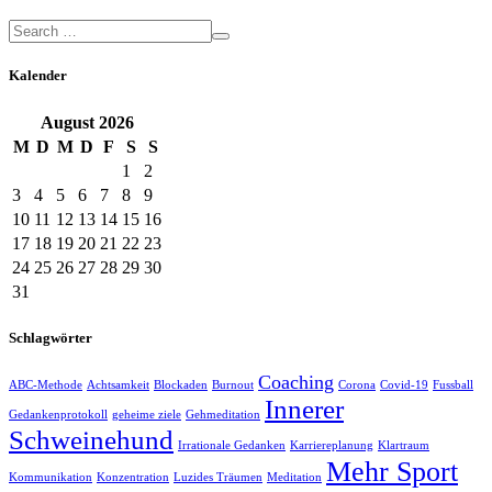
Kalender
August
2026
M
D
M
D
F
S
S
1
2
3
4
5
6
7
8
9
10
11
12
13
14
15
16
17
18
19
20
21
22
23
24
25
26
27
28
29
30
31
Schlagwörter
Coaching
ABC-Methode
Achtsamkeit
Blockaden
Burnout
Corona
Covid-19
Fussball
Innerer
Gedankenprotokoll
geheime ziele
Gehmeditation
Schweinehund
Irrationale Gedanken
Karriereplanung
Klartraum
Mehr Sport
Kommunikation
Konzentration
Luzides Träumen
Meditation