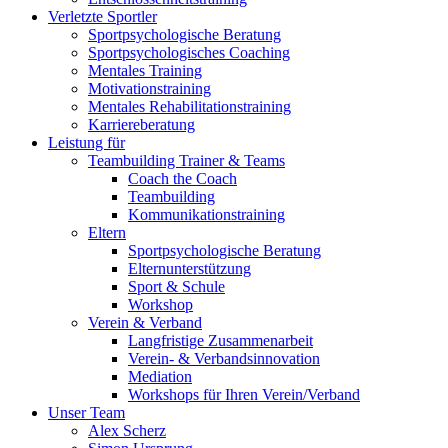
Verletzte Sportler
Sportpsychologische Beratung
Sportpsychologisches Coaching
Mentales Training
Motivationstraining
Mentales Rehabilitationstraining
Karriereberatung
Leistung für
Teambuilding Trainer & Teams
Coach the Coach
Teambuilding
Kommunikationstraining
Eltern
Sportpsychologische Beratung
Elternunterstützung
Sport & Schule
Workshop
Verein & Verband
Langfristige Zusammenarbeit
Verein- & Verbandsinnovation
Mediation
Workshops für Ihren Verein/Verband
Unser Team
Alex Scherz