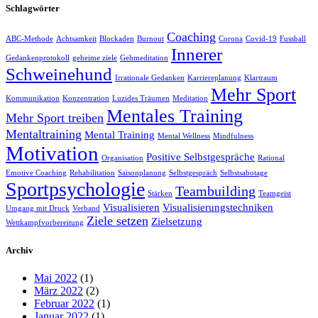
Schlagwörter
Coaching
ABC-Methode
Achtsamkeit
Blockaden
Burnout
Corona
Covid-19
Fussball
Innerer
Gedankenprotokoll
geheime ziele
Gehmeditation
Schweinehund
Irrationale Gedanken
Karriereplanung
Klartraum
Mehr Sport
Kommunikation
Konzentration
Luzides Träumen
Meditation
Mentales Training
Mehr Sport treiben
Mentaltraining
Mental Training
Mental Wellness
Mindfulness
Motivation
Positive Selbstgespräche
Organisation
Rational
Emotive Coaching
Rehabilitation
Saisonplanung
Selbstgespräch
Selbstsabotage
Sportpsychologie
Teambuilding
Stärken
Teamgeist
Visualisieren
Visualisierungstechniken
Umgang mit Druck
Verband
Ziele setzen
Zielsetzung
Wettkampfvorbereitung
Archiv
Mai 2022
(1)
März 2022
(2)
Februar 2022
(1)
Januar 2022
(1)