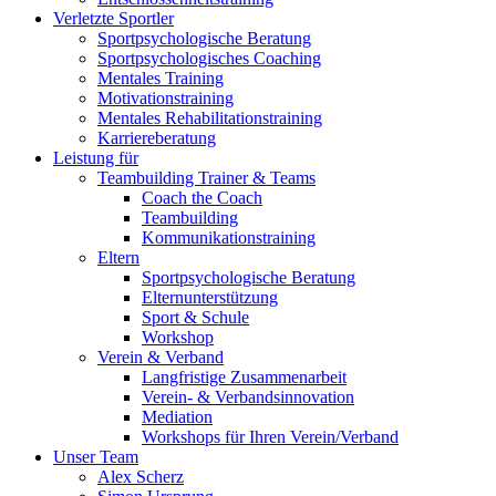
Verletzte Sportler
Sportpsychologische Beratung
Sportpsychologisches Coaching
Mentales Training
Motivationstraining
Mentales Rehabilitationstraining
Karriereberatung
Leistung für
Teambuilding Trainer & Teams
Coach the Coach
Teambuilding
Kommunikationstraining
Eltern
Sportpsychologische Beratung
Elternunterstützung
Sport & Schule
Workshop
Verein & Verband
Langfristige Zusammenarbeit
Verein- & Verbandsinnovation
Mediation
Workshops für Ihren Verein/Verband
Unser Team
Alex Scherz