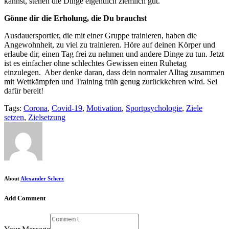
kannst, stehen die Dinge eigentlich ziemlich gut.
Gönne dir die Erholung, die Du brauchst
Ausdauersportler, die mit einer Gruppe trainieren, haben die
Angewohnheit, zu viel zu trainieren. Höre auf deinen Körper und
erlaube dir, einen Tag frei zu nehmen und andere Dinge zu tun. Jetzt
ist es einfacher ohne schlechtes Gewissen einen Ruhetag
einzulegen. Aber denke daran, dass dein normaler Alltag zusammen
mit Wettkämpfen und Training früh genug zurückkehren wird. Sei
dafür bereit!
Tags:
Corona
,
Covid-19
,
Motivation
,
Sportpsychologie
,
Ziele
setzen
,
Zielsetzung
About
Alexander Scherz
Add Comment