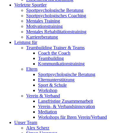
Verletzte Sportler
Sportpsychologische Beratung
Sportpsychologisches Coaching
Mentales Training
Motivationstraining
Mentales Rehabilitationstraining
Karriereberatung
Leistung für
Teambuilding Trainer & Teams
Coach the Coach
Teambuilding
Kommunikationstraining
Eltern
Sportpsychologische Beratung
Elternunterstützung
Sport & Schule
Workshop
Verein & Verband
Langfristige Zusammenarbeit
Verein- & Verbandsinnovation
Mediation
Workshops für Ihren Verein/Verband
Unser Team
Alex Scherz