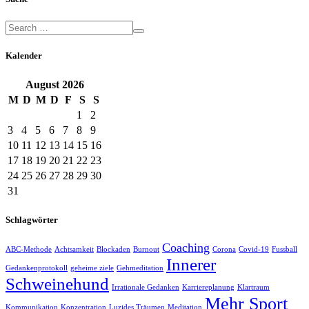
Kalender
August
2026
M
D
M
D
F
S
S
1
2
3
4
5
6
7
8
9
10
11
12
13
14
15
16
17
18
19
20
21
22
23
24
25
26
27
28
29
30
31
Schlagwörter
Coaching
ABC-Methode
Achtsamkeit
Blockaden
Burnout
Corona
Covid-19
Fussball
Innerer
Gedankenprotokoll
geheime ziele
Gehmeditation
Schweinehund
Irrationale Gedanken
Karriereplanung
Klartraum
Mehr Sport
Kommunikation
Konzentration
Luzides Träumen
Meditation