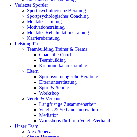
Verletzte Sportler
Sportpsychologische Beratung
Sportpsychologisches Coaching
Mentales Training
Motivationstraining
Mentales Rehabilitationstraining
Karriereberatung
Leistung für
Teambuilding Trainer & Teams
Coach the Coach
Teambuilding
Kommunikationstraining
Eltern
Sportpsychologische Beratung
Elternunterstützung
Sport & Schule
Workshop
Verein & Verband
Langfristige Zusammenarbeit
Verein- & Verbandsinnovation
Mediation
Workshops für Ihren Verein/Verband
Unser Team
Alex Scherz